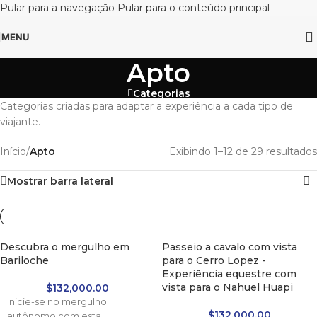
Pular para a navegação
Pular para o conteúdo principal
MENU
Apto
Categorias
Categorias criadas para adaptar a experiência a cada tipo de
viajante.
Início
/
Apto
Exibindo 1–12 de 29 resultados
Mostrar barra lateral
Descubra o mergulho em
Passeio a cavalo com vista
Bariloche
para o Cerro Lopez -
Experiência equestre com
vista para o Nahuel Huapi
$
132,000.00
Inicie-se no mergulho
$
132,000.00
autônomo com esta