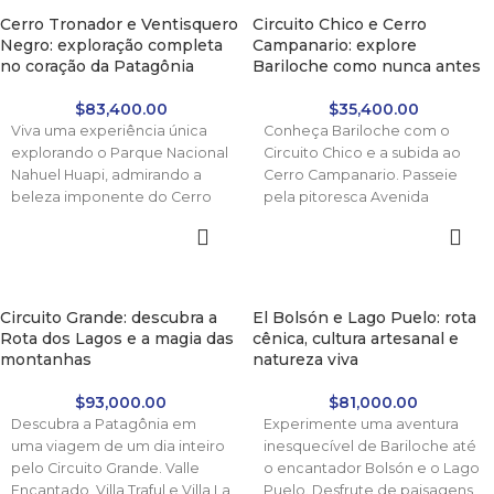
Uma proposta pensada para
Cerro Tronador e Ventisquero
Circuito Chico e Cerro
aqueles que querem agregar
Negro: exploração completa
Campanario: explore
emoção e conforto em meio
no coração da Patagônia
Bariloche como nunca antes
à natureza nativa.
$
83,400.00
$
35,400.00
✅ Reservá tu lugar hoy
Viva uma experiência única
Conheça Bariloche com o
pagando solo la seña — el
explorando o Parque Nacional
Circuito Chico e a subida ao
saldo lo abonás recién el día
Nahuel Huapi, admirando a
Cerro Campanario. Passeie
de la excursión.
beleza imponente do Cerro
pela pitoresca Avenida
Tronador e o impressionante
Bustillo, veja o emblemático
Glaciar Ventisquero Negro.
Hotel Llao Llao Llao e suba o
Uma combinação ideal de
Cerro Campanario para ter
paisagens naturais, aventura e
uma vista panorâmica
conforto.
inigualável. Um passeio em
Circuito Grande: descubra a
El Bolsón e Lago Puelo: rota
que a natureza, o conforto e a
Rota dos Lagos e a magia das
cênica, cultura artesanal e
aventura se combinam de
montanhas
natureza viva
maneira única.
$
93,000.00
$
81,000.00
Descubra a Patagônia em
Experimente uma aventura
uma viagem de um dia inteiro
inesquecível de Bariloche até
pelo Circuito Grande. Valle
o encantador Bolsón e o Lago
Encantado, Villa Traful e Villa La
Puelo. Desfrute de paisagens