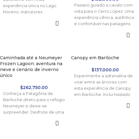
Passeio guiado a cavalo com
experiência única no Lago
vista para o Cerro López. Uma
Moreno. Instrutores
experiência cênica, autêntica
certificados, equipamento
e confortável nas paisagens
completo e traslado incluídos.
de Bariloche.
Reserva imediata com a
Patagônia Booking.
Caminhada até a Neumeyer
Canopy em Bariloche
Frozen Lagoon: aventura na
neve e cenário de inverno
$
137,000.00
único
Experimente a adrenalina de
voar entre as árvores com
$
262,750.00
esta experiência de Canopy
Conheça a Patagônia de
em Bariloche. Inclui traslado
Bariloche direto para o refúgio
de ida e volta ao aeroporto,
Neumeyer e deixe-se
subida em 4x4 e um passeio
surpreender. Desfrute de uma
por 12 plataformas com mais
caminhada entre as árvores
de 1.600 metros de voo.
cobertas de neve e
contemple a lagoa congelada
em todo o seu esplendor.