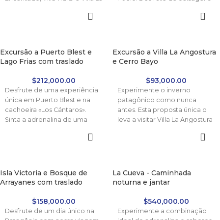
Angostura, retornando pela
de tirar o fôlego, produtos
Rota dos 7 Lagos.
artesanais e a autêntica
essência patagônica em uma
proposta única e exclusiva.
Excursão a Puerto Blest e
Excursão a Villa La Angostura
Lago Frias com traslado
e Cerro Bayo
$
212,000.00
$
93,000.00
Desfrute de uma experiência
Experimente o inverno
única em Puerto Blest e na
patagônico como nunca
cachoeira «Los Cántaros».
antes. Esta proposta única o
Sinta a adrenalina de uma
leva a visitar Villa La Angostura
navegação inesquecível e
e a estação de esqui Cerro
maravilhe-se com as
Bayo, em um ambiente de
paisagens de tirar o fôlego do
montanhas cobertas de neve
Lago Frias. Compre seu
e calma absoluta. Perfeito
ingresso agora e conecte-se
para aqueles que desejam
Isla Victoria e Bosque de
La Cueva - Caminhada
com um ambiente natural
combinar aventura, conforto e
Arrayanes com traslado
noturna e jantar
espetacular.
um toque extra de distinção.
$
158,000.00
$
540,000.00
✅ Reservá tu lugar hoy
Desfrute de um dia único na
Experimente a combinação
pagando solo la seña — el