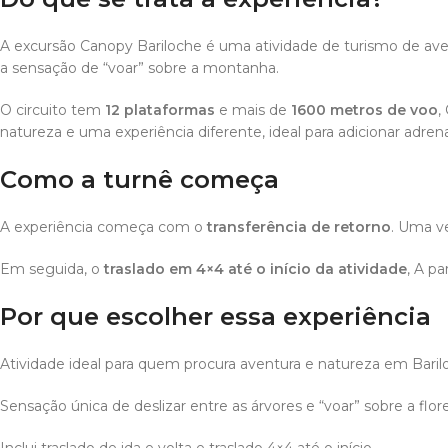
A excursão Canopy Bariloche é uma atividade de turismo de aven
a sensação de “voar” sobre a montanha.
O circuito tem
12 plataformas
e mais de
1600 metros de voo
,
natureza e uma experiência diferente, ideal para adicionar adren
Como a turnê começa
A experiência começa com o
transferência de retorno
. Uma ve
Em seguida, o
traslado em 4×4 até o início da atividade
, A p
Por que escolher essa experiência
Atividade ideal para quem procura aventura e natureza em Baril
Sensação única de deslizar entre as árvores e “voar” sobre a flore
Inclui traslado de ida e volta e traslado 4×4 até o início.