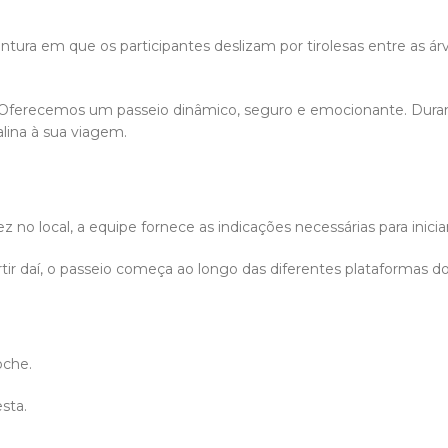
tura em que os participantes deslizam por tirolesas entre as ár
 Oferecemos um passeio dinâmico, seguro e emocionante. Durant
alina à sua viagem.
z no local, a equipe fornece as indicações necessárias para inici
artir daí, o passeio começa ao longo das diferentes plataformas do
oche.
sta.