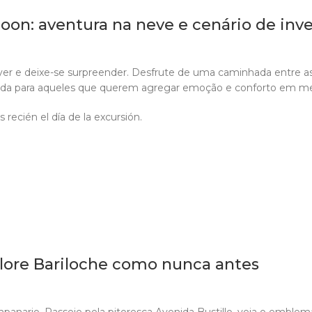
on: aventura na neve e cenário de inv
yer e deixe-se surpreender. Desfrute de uma caminhada entre a
da para aqueles que querem agregar emoção e conforto em mei
recién el día de la excursión.
plore Bariloche como nunca antes
anario. Passeie pela pitoresca Avenida Bustillo, veja o emblemá