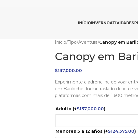
INÍCIO
INVERNO
ATIVIDADES
P
Início
/
Tipo
/
Aventura
/
Canopy em Baril
Canopy em Bar
$
137,000.00
Experimente a adrenalina de voar entr
em Bariloche. Inclui traslado de ida e
plataformas com mais de 1.600 metros
Adulto
(+
$
137,000.00
)
Menores 5 a 12 años
(+
$
124,375.00
)