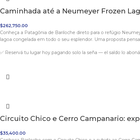
Caminhada até a Neumeyer Frozen Lago
$
262,750.00
Conheça a Patagônia de Bariloche direto para o refúgio Neume
lagoa congelada em todo o seu esplendor. Uma proposta pensa
✅ Reservá tu lugar hoy pagando solo la seña — el saldo lo abonás 
Circuito Chico e Cerro Campanario: ex
$
35,400.00
Conheça Bariloche com o Circuito Chico e a subida ao Cerro Camp