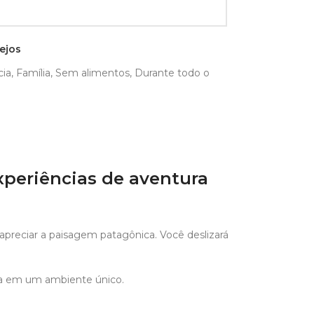
sejos
cia
,
Família
,
Sem alimentos
,
Durante todo o
xperiências de aventura
apreciar a paisagem patagônica. Você deslizará
ura em um ambiente único.