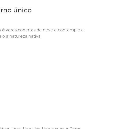
erno único
s árvores cobertas de neve e contemple a
o à natureza nativa.
tico Hotel Llao Llao Llao e suba o Cerro