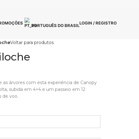
ROMOÇÕES
LOGIN / REGISTRO
PORTUGUÊS DO BRASIL
oche
Voltar para produtos
iloche
e as árvores com esta experiência de Canopy
 volta, subida em 4×4 e um passeio em 12
 de voo.