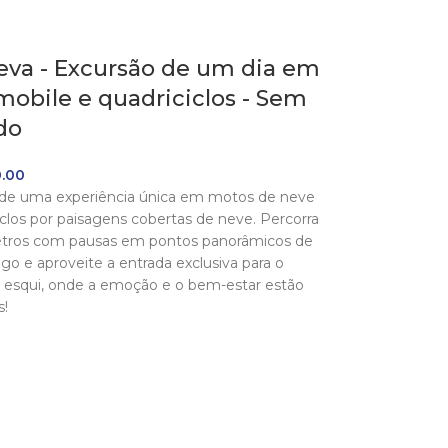
eva - Excursão de um dia em
obile e quadriciclos - Sem
do
.00
 de uma experiência única em motos de neve
iclos por paisagens cobertas de neve. Percorra
etros com pausas em pontos panorâmicos de
lego e aproveite a entrada exclusiva para o
 esqui, onde a emoção e o bem-estar estão
s!