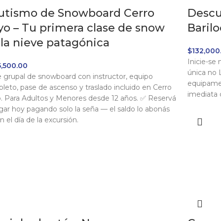
utismo de Snowboard Cerro
Descu
yo – Tu primera clase de snow
Baril
 la nieve patagónica
$
132,000
Inicie-se
,500.00
única no 
e grupal de snowboard con instructor, equipo
equipamen
leto, pase de ascenso y traslado incluido en Cerro
imediata
. Para Adultos y Menores desde 12 años. ✅ Reservá
ugar hoy pagando solo la seña — el saldo lo abonás
n el día de la excursión.