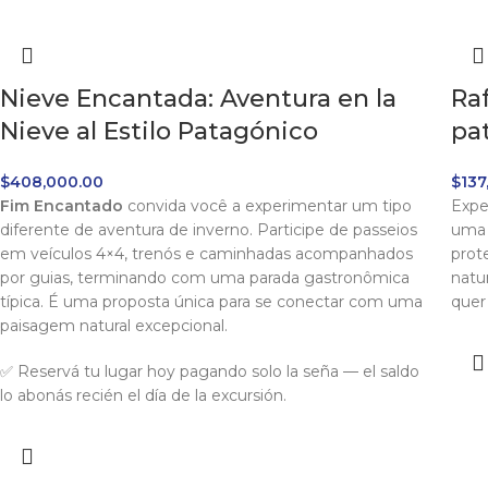
Nieve Encantada: Aventura en la
Ra
Nieve al Estilo Patagónico
pa
$
408,000.00
$
137
Fim Encantado
convida você a experimentar um tipo
Expe
diferente de aventura de inverno. Participe de passeios
uma 
em veículos 4×4, trenós e caminhadas acompanhados
prot
por guias, terminando com uma parada gastronômica
natu
típica. É uma proposta única para se conectar com uma
quer
paisagem natural excepcional.
✅ Reservá tu lugar hoy pagando solo la seña — el saldo
lo abonás recién el día de la excursión.