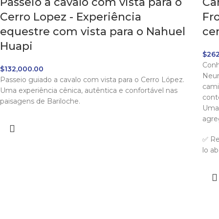
Passeio a cavalo com vista para o
Ca
Cerro Lopez - Experiência
Fr
equestre com vista para o Nahuel
ce
Huapi
$
262
Conh
$
132,000.00
Neum
Passeio guiado a cavalo com vista para o Cerro López.
cami
Uma experiência cênica, autêntica e confortável nas
cont
paisagens de Bariloche.
Uma 
agre
✅ Re
lo ab