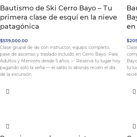
Bautismo de Ski Cerro Bayo – Tu
Ba
primera clase de esquí en la nieve
Ba
patagónica
en
$
539,000.00
$
205
Clase grupal de ski con instructor, equipo completo,
Clas
pase de ascenso y traslado incluido en Cerro Bayo. Para
comp
Adultos y Menores desde 5 años. ✅ Reservá tu lugar hoy
Bayo
pagando solo la seña — el saldo lo abonás recién el día
tu l
de la excursión.
recié