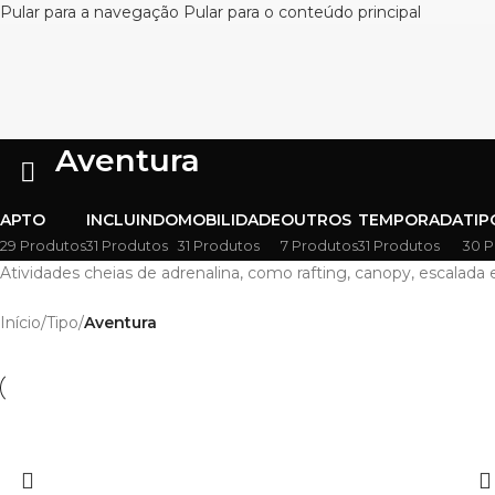
Pular para a navegação
Pular para o conteúdo principal
Aventura
APTO
INCLUINDO
MOBILIDADE
OUTROS
TEMPORADA
TIP
29 Produtos
31 Produtos
31 Produtos
7 Produtos
31 Produtos
30 P
Atividades cheias de adrenalina, como rafting, canopy, escalada
Início
/
Tipo
/
Aventura