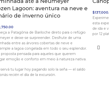
minhada até a Neumeyer
Canop
ozen Lagoon: aventura na neve e
$
137,000
nário de inverno único
Experimen
esta expe
,750.00
de ida e 
eça a Patagônia de Bariloche direto para o refúgio
por 12 pl
eyer e deixe-se surpreender. Desfrute de uma
nhada entre as árvores cobertas de neve e
emple a lagoa congelada em todo o seu esplendor.
proposta pensada para aqueles que querem
gar emoção e conforto em meio à natureza nativa.
servá tu lugar hoy pagando solo la seña — el saldo
onás recién el día de la excursión.