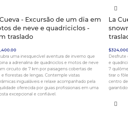
 Cueva - Excursão de um dia em
La Cu
tos de neve e quadriciclos -
snowm
m traslado
trasla
,400.00
$
324,000
ubra uma inesquecível aventura de inverno que
Desfrute
ina a adrenalina de quadriciclos e motos de neve
e quadric
m circuito de 7 km por paisagens cobertas de
7 quilôm
 e florestas de lengas. Contemple vistas
tirar o fô
râmicas inigualáveis e relaxe acompanhado pela
centro de
quilidade oferecida por guias profissionais em uma
garantido
osta excepcional e confiável.