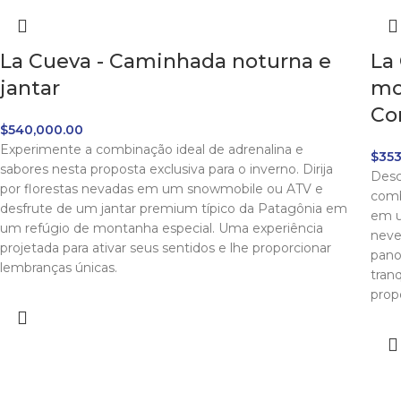
La Cueva - Caminhada noturna e
La
jantar
mo
Co
$
540,000.00
Experimente a combinação ideal de adrenalina e
$
353
sabores nesta proposta exclusiva para o inverno. Dirija
Desc
por florestas nevadas em um snowmobile ou ATV e
comb
desfrute de um jantar premium típico da Patagônia em
em u
um refúgio de montanha especial. Uma experiência
neve
projetada para ativar seus sentidos e lhe proporcionar
pano
lembranças únicas.
tran
prop