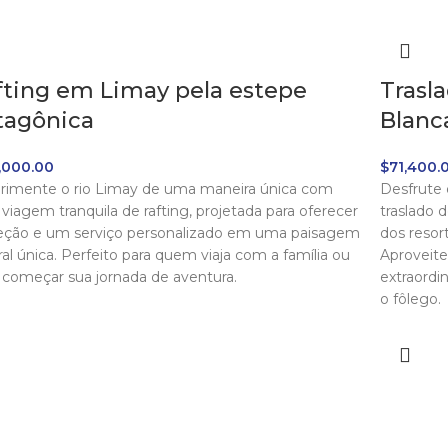
fting em Limay pela estepe
Trasl
tagônica
Blanc
,000.00
$
71,400.
rimente o rio Limay de uma maneira única com
Desfrute 
viagem tranquila de rafting, projetada para oferecer
traslado 
eção e um serviço personalizado em uma paisagem
dos resor
ral única. Perfeito para quem viaja com a família ou
Aproveite
 começar sua jornada de aventura.
extraordin
o fôlego.