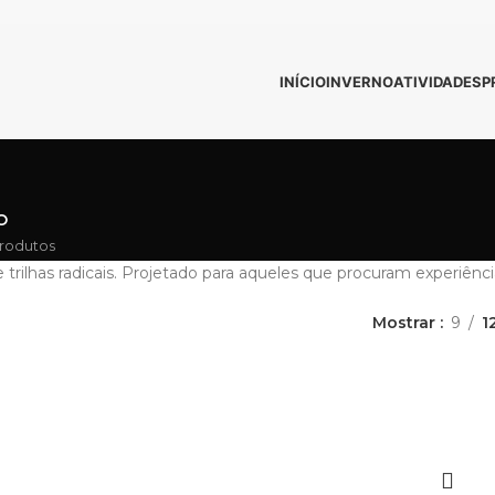
INÍCIO
INVERNO
ATIVIDADES
P
O
rodutos
 e trilhas radicais. Projetado para aqueles que procuram experi
Mostrar
9
1