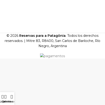
© 2026
Reservas para a Patagônia
. Todos los derechos
reservados. |
Mitre 83, R8400, San Carlos de Bariloche, Río
Negro, Argentina
Loja
Carrinho
Minha conta