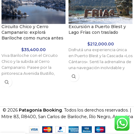
Circuito Chico y Cerro
Excursión a Puerto Blest y
Campanario: explorá
Lago Frías con traslado
Bariloche como nunca antes
$
212,000.00
$
35,400.00
Disfrutá una experiencia única
Viva Bariloche con el Circuito
en Puerto Blest y la Cascada «Los
Chico y la subida al Cerro
Cántaros». Sentí la adrenalina de
Campanario. Pasee por la
una navegación inolvidable y
pintoresca Avenida Bustillo,
maravillate con los paisajes
contemple el emblemático
imponentes del Lago Frías.
Hotel Llao Llao y ascienda al
Comprá tu entrada ahora y
Cerro Campanario para disfrutar
conectá con un entorno natural
de una panorámica inmejorable.
espectacular.
Un paseo donde la naturaleza, la
✅ Reservá tu lugar hoy pagando
comodidad y la aventura se
© 2026
Patagonia Booking
. Todos los derechos reservados. |
solo la seña — el saldo lo abonás
combinan de manera única.
Mitre 83, R8400, San Carlos de Bariloche, Río Negro, Argentina
recién el día de la excursión.