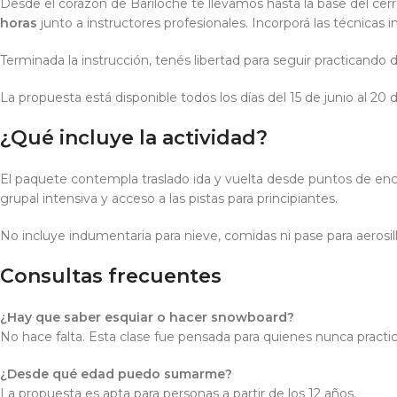
Desde el corazón de Bariloche te llevamos hasta la base del cer
horas
junto a instructores profesionales. Incorporá las técnicas i
Terminada la instrucción, tenés libertad para seguir practicando 
La propuesta está disponible todos los días del 15 de junio al 2
¿Qué incluye la actividad?
El paquete contempla traslado ida y vuelta desde puntos de encu
grupal intensiva y acceso a las pistas para principiantes.
No incluye indumentaria para nieve, comidas ni pase para aerosi
Consultas frecuentes
¿Hay que saber esquiar o hacer snowboard?
No hace falta. Esta clase fue pensada para quienes nunca practic
¿Desde qué edad puedo sumarme?
La propuesta es apta para personas a partir de los 12 años.