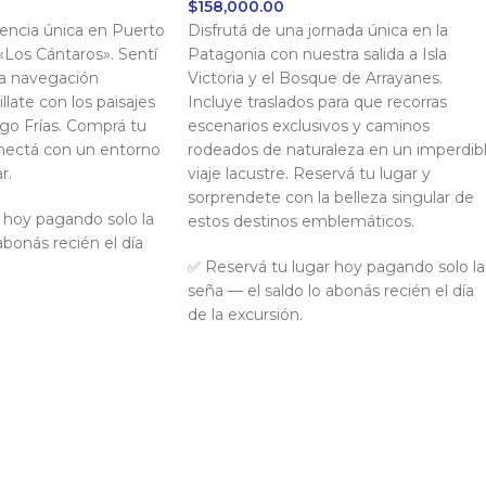
$
158,000.00
iencia única en Puerto
Disfrutá de una jornada única en la
«Los Cántaros». Sentí
Patagonia con nuestra salida a Isla
na navegación
Victoria y el Bosque de Arrayanes.
llate con los paisajes
Incluye traslados para que recorras
go Frías. Comprá tu
escenarios exclusivos y caminos
onectá con un entorno
rodeados de naturaleza en un imperdib
r.
viaje lacustre. Reservá tu lugar y
sorprendete con la belleza singular de
 hoy pagando solo la
estos destinos emblemáticos.
abonás recién el día
✅ Reservá tu lugar hoy pagando solo la
seña — el saldo lo abonás recién el día
de la excursión.