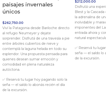
$
212,000.00
paisajes invernales
Disfrutá una exper
únicos
Blest y la Cascada 
la adrenalina de u
inolvidable y maravi
$
262,750.00
imponentes del La
Viví la Patagonia desde Bariloche directo
entrada ahora y c
al refugio Neumeyer y dejate
natural espectacula
sorprender. Disfrutá de una travesía a pie
entre árboles cubiertos de nieve y
✅ Reservá tu lugar
contemplá la laguna helada en todo su
seña — el saldo lo 
esplendor. Una propuesta pensada para
de la excursión.
quienes desean sumar emoción y
comodidad en plena naturaleza
autóctona.
✅ Reservá tu lugar hoy pagando solo la
seña — el saldo lo abonás recién el día
de la excursión.