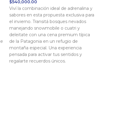
$
540,000.00
Viví la combinación ideal de adrenalina y
sabores en esta propuesta exclusiva para
el invierno. Transitá bosques nevados
manejando snowmobile o cuatri y
deleitate con una cena premium típica
le
de la Patagonia en un refugio de
montaña especial. Una experiencia
pensada para activar tus sentidos y
regalarte recuerdos únicos.
La Cueva 
Diurna en
y Cuatrici
traslado