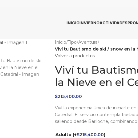
INICIO
INVIERNO
ACTIVIDADES
PRO
Inicio
/
Tipo
/
Aventura
/
Viví tu Bautismo de ski / snow en la 
Volver a productos
Viví tu Bautism
la Nieve en el C
$
215,400.00
Viví la experiencia única de iniciarte 
Catedral. El servicio contempla trasla
saliendo desde Bariloche, combinando d
Adulto
(+
$
215,400.00
)