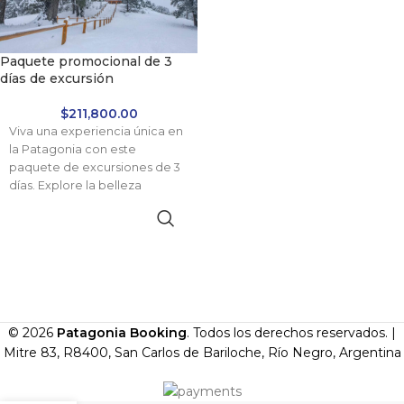
Paquete promocional de 3
días de excursión
$
211,800.00
Viva una experiencia única en
la Patagonia con este
paquete de excursiones de 3
días. Explore la belleza
imponente de San Martín de
los Andes, recorra la Ruta de
los 7 Lagos, admire el
majestuoso Cerro Tronador y
conozca el emblemático
Circuito Chico. Aproveche un
cronograma adaptable,
diseñado para disfrutar al
© 2026
Patagonia Booking
. Todos los derechos reservados. |
máximo en un entorno
Mitre 83, R8400, San Carlos de Bariloche, Río Negro, Argentina
verdaderamente exclusivo.