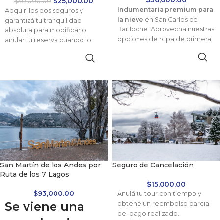
$
36,000.00
$
25,000.00
$
30,000.00
Indumentaria premium para
Adquirí los dos seguros y
la nieve
en San Carlos de
garantizá tu tranquilidad
Bariloche. Aprovechá nuestras
absoluta para modificar o
opciones de ropa de primera
anular tu reserva cuando lo
línea y retiralas en ubicaciones
necesites.
céntricas. ¡Listo para
experimentar jornadas
invernales únicas con máxima
seguridad y distinción!
San Martín de los Andes por
Seguro de Cancelación
Ruta de los 7 Lagos
$
15,000.00
$
93,000.00
Anulá tu tour con tiempo y
Se viene una
obtené un reembolso parcial
del pago realizado.