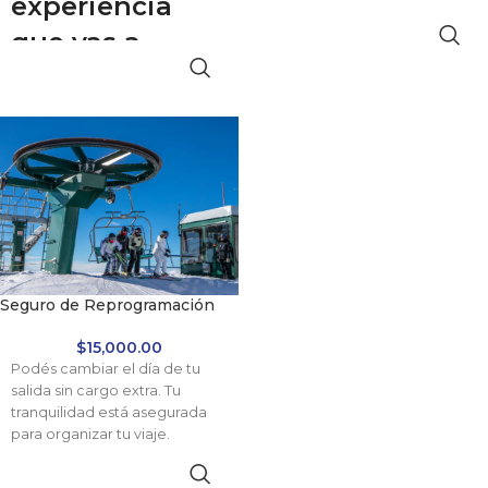
experiencia
que vas a
recordar
siempre
Permití que el entorno te
maraville mientras transitás la
ruta de los 7 lagos
rumbo a
San Martín de los Andes.
Descubrí escenarios
impactantes y recorré una
ciudad cautivante, enmarcada
Seguro de Reprogramación
por naturaleza. ¡Reservá tu
lugar y disfrutá de este viaje
$
15,000.00
incomparable!
Podés cambiar el día de tu
salida sin cargo extra. Tu
tranquilidad está asegurada
para organizar tu viaje.