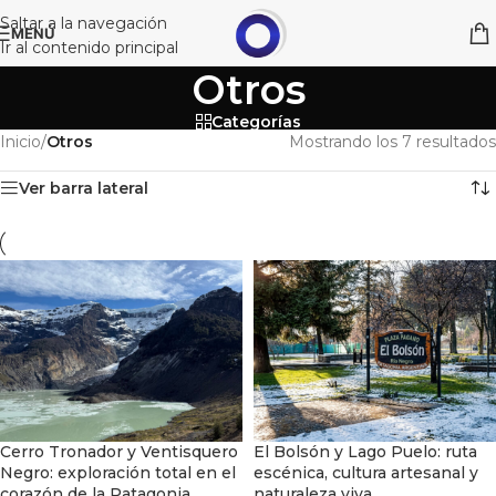
Saltar a la navegación
MENÚ
Ir al contenido principal
Otros
Categorías
Inicio
/
Otros
Mostrando los 7 resultados
Ver barra lateral
Cerro Tronador y Ventisquero
El Bolsón y Lago Puelo: ruta
Negro: exploración total en el
escénica, cultura artesanal y
corazón de la Patagonia
naturaleza viva