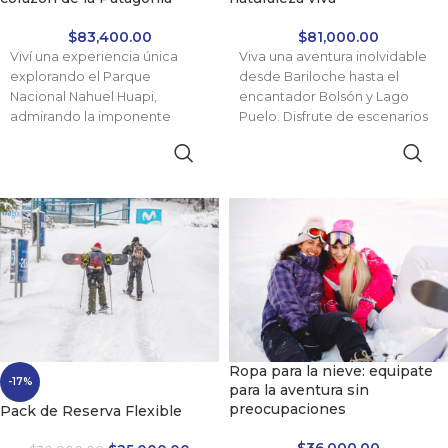
$
83,400.00
$
81,000.00
Viví una experiencia única
Viva una aventura inolvidable
explorando el Parque
desde Bariloche hasta el
Nacional Nahuel Huapi,
encantador Bolsón y Lago
admirando la imponente
Puelo. Disfrute de escenarios
belleza del Cerro Tronador y
imponentes, productos
el impresionante Glaciar
artesanales y la auténtica
Ventisquero Negro. Una
esencia patagónica en una
combinación ideal de paisajes
propuesta única y exclusiva.
naturales, aventura y
comodidad.
Ropa para la nieve: equipate
-17%
para la aventura sin
preocupaciones
Pack de Reserva Flexible